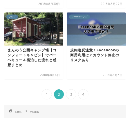
2018年8月30日
2018年8月29日
ブログ
マーケティング
まんのう公園キャンプ場【コ
規約違反注意！Facebookの
ンフォートキャビン】でバー
商用利用はアカウント停止の
ベキュー＆宿泊した流れと感
リスクあり
想まとめ
2018年8月4日
2018年8月3日
1
2
3
4
HOME
WORK