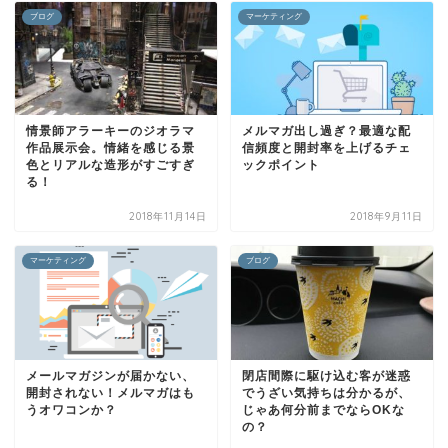
ブログ
マーケティング
情景師アラーキーのジオラマ
メルマガ出し過ぎ？最適な配
作品展示会。情緒を感じる景
信頻度と開封率を上げるチェ
色とリアルな造形がすごすぎ
ックポイント
る！
2018年11月14日
2018年9月11日
マーケティング
ブログ
メールマガジンが届かない、
閉店間際に駆け込む客が迷惑
開封されない！メルマガはも
でうざい気持ちは分かるが、
うオワコンか？
じゃあ何分前までならOKな
の？