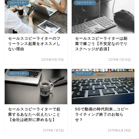
コピーライター
コピーライター
セールスコピーライターのフ
セールスコピーライターは副
リーランス起業をオススメし
業で稼ごう【不安定なのでリ
ない理由
スクヘッジが必須】
2019年9月19日
2019年7月10日
コピーライター
ライティング
セールスコピーライターで起
5Gで動画の時代到来...コピー
業するあなたへ伝えたいこと
ライティング終了のお知ら
【会社は絶対に辞めるな】
せ？
2019年7月5日
2019年6月28日