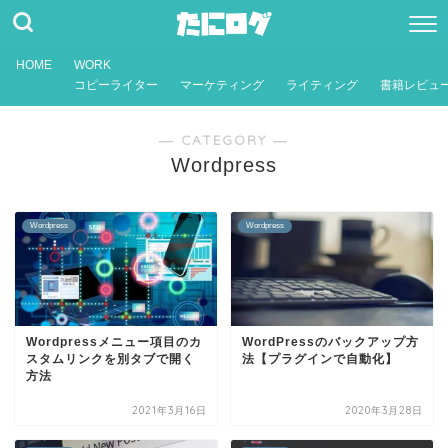
HOME
WORK
コピーライター
マーケティング
ライティング
書籍レビュ
― CATEGORY ―
Wordpress
Wordpress
Wordpress
Wordpressメニュー項目のカ
WordPressのバックアップ方
スタムリンクを別タブで開く
法【プラグインで自動化】
方法
2021年3月16日
2020年3月28日