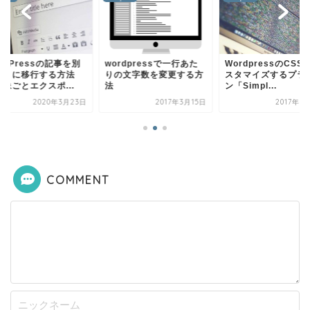
rdPressの記事を別
wordpressで一行あた
WordpressのCSS
イトに移行する方法
りの文字数を変更する方
スタマイズするプラ
像ごとエクスポ...
法
ン「Simpl...
2020年3月23日
2017年3月15日
2017年3
COMMENT