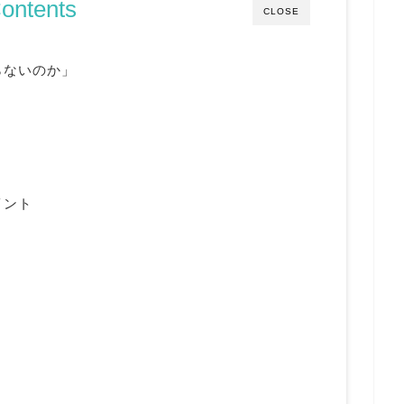
ontents
CLOSE
らないのか」
。
イント